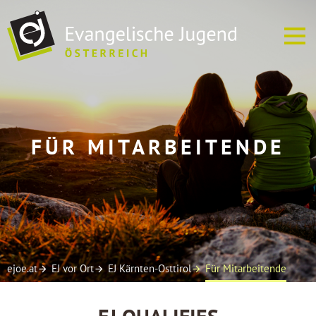
ÜBER UNS
FÜR MITARBEITENDE
EJ VOR ORT
TERMINE
SOFREI
MEDIEN
ejoe.at
EJ vor Ort
EJ Kärnten-Osttirol
Für Mitarbeitende