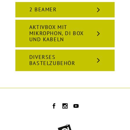
2 BEAMER
AKTIVBOX MIT
MIKROPHON, DI BOX
UND KABELN
DIVERSES
BASTELZUBEHÖR